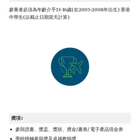
參賽者必須為年齡介乎13-16歲(在2005-2008年出生) 香港
中學生(以截止日期當天計算) 
奬項:
參與證書、獎盃、獎狀、奬金/書劵/ 電子產品現金劵
學校積極參與奬及卓越教師奬