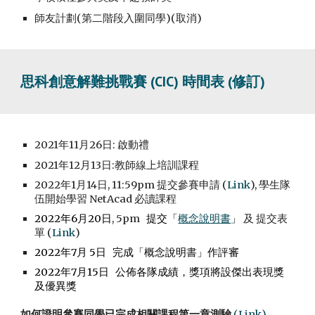
師友計劃(第二階段入圍同學)
(取消)
思科創意解難挑戰賽 (CIC) 時間表 (修訂)
2021年11月26日: 啟動禮
2021年12月13日:教師線上培訓課程
2022年1月14日, 11:59pm 提交參賽申請 (
Link
), 學生隊
伍開始學習 NetAcad 必讀課程
2022年6月20日
, 5pm
   提交「
概念說明
書
」
 及 提交表
單 (
Link
)
2022年7月 5日   完成「概念說明
書
」作評審
2022年7月15日   公佈各隊成績，獎項將設傑出表現獎
及優異獎
如何證明參賽同學已完成相關課程第一章測驗
(Link)