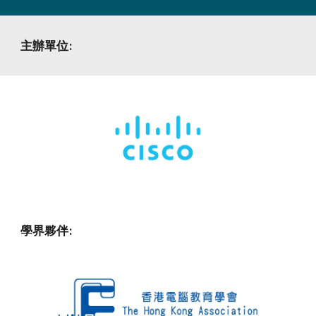
主辦單位:
學界夥伴: